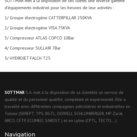
SOTTMAR met à la disposition de ses clients une diverse gamme
d’équipements industriel pour les besoins de leur activités :
1/ Groupe électrogène CATTERPILLAR 250KVA
2/ Groupe électrogène VISA 75KVA
3/ Compresseur ATLAS COPCO 10Bar
4/ Compresseur SULLAIR 7Bar
5/ HYDROJET FALCH T25
SOTTMAR
S.A. met à la disposition de sa clientèle un service de
qualité et du personnel qualifié, compétant et expérimenté. Elle a
travaillé avec différentes compagnies pétrolières et industrielles en
Tunisie (SEREPT, TPS, BGTL, DOWELL SCHLUMBERGER, MP Zarat,
ARCO, CFTP, ECUMED, SAROST ) et en Lybie (CPTL, TECTO,…)
Navigation